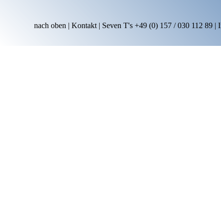
nach oben
|
Kontakt
| Seven T's
+49 (0) 157 / 030 112 89
|