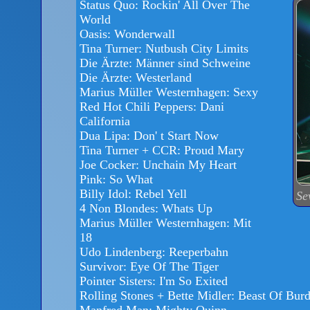
Status Quo: Rockin' All Over The
World
Oasis: Wonderwall
Tina Turner: Nutbush City Limits
Die Ärzte: Männer sind Schweine
Die Ärzte: Westerland
Marius Müller Westernhagen: Sexy
Red Hot Chili Peppers: Dani
California
Dua Lipa: Don' t Start Now
Tina Turner + CCR: Proud Mary
Joe Cocker: Unchain My Heart
Pink: So What
Billy Idol: Rebel Yell
Se
4 Non Blondes: Whats Up
Marius Müller Westernhagen: Mit
18
Udo Lindenberg: Reeperbahn
Survivor: Eye Of The Tiger
Pointer Sisters: I'm So Exited
Rolling Stones + Bette Midler: Beast Of Bur
Manfred Man: Mighty Quinn