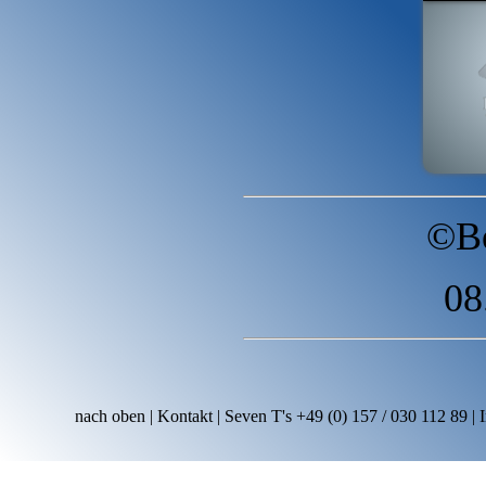
©Bo
08
nach oben
|
Kontakt
| Seven T's
+49 (0) 157 / 030 112 89
|