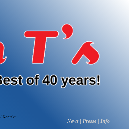
/ Kontakt
News | Presse | Info