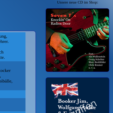
Unsere neue CD im Shop:
ung,
hrer.
ch
te.
tocker
,
ibälle,