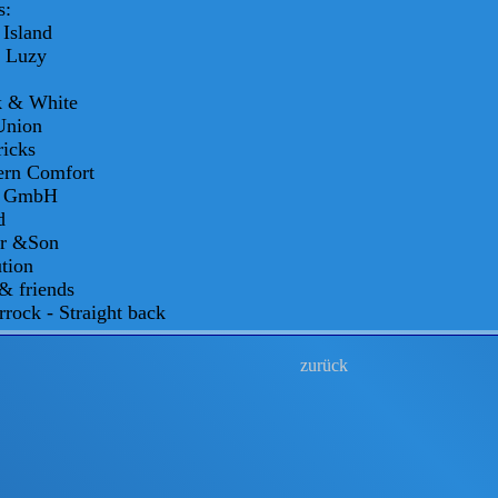
s:
Island
e Luzy
k & White
Union
ricks
ern Comfort
k GmbH
d
er &Son
tion
& friends
rock - Straight back
zurück