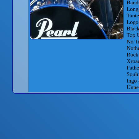
Band
Long 
Tant
Logo
Blac
Top 
No T
Noth
Roc
Xroa
Fath
Soulu
Ingo 
Ünner