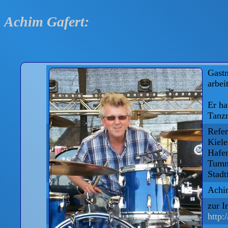
Achim Gafert:
Gastm
arbei
Er ha
Tanzm
Refer
Kiele
Hafe
Tumme
Stadt
Achim
zur I
http